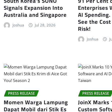
South Korea’s SONO
91 Per Cent 
Signals Expansion Into
Enterprises 
Australia and Singapore
AI Spending.
See the Cost
Joshua
Jul 28, 2026
Risk!
Joshua
J
PRESS RELEASE
PRESS RELEASE
Momen Warga Lampung
JoinX Marks 
Dapat Mobil dari Stik Es
Custom Soft