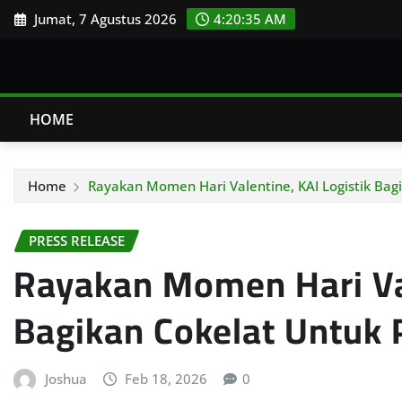
Skip
Jumat, 7 Agustus 2026
4:20:36 AM
to
content
HOME
Home
Rayakan Momen Hari Valentine, KAI Logistik Bag
PRESS RELEASE
Rayakan Momen Hari Val
Bagikan Cokelat Untuk
Joshua
Feb 18, 2026
0