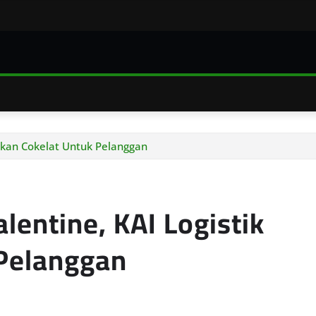
ikan Cokelat Untuk Pelanggan
entine, KAI Logistik
 Pelanggan