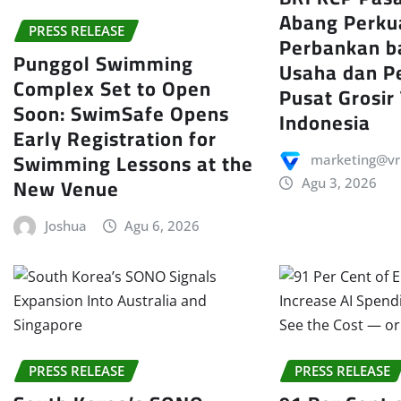
Abang Perku
PRESS RELEASE
Perbankan b
Punggol Swimming
Usaha dan P
Complex Set to Open
Pusat Grosir
Soon: SwimSafe Opens
Indonesia
Early Registration for
Swimming Lessons at the
marketing@vr
New Venue
Agu 3, 2026
Joshua
Agu 6, 2026
PRESS RELEASE
PRESS RELEASE