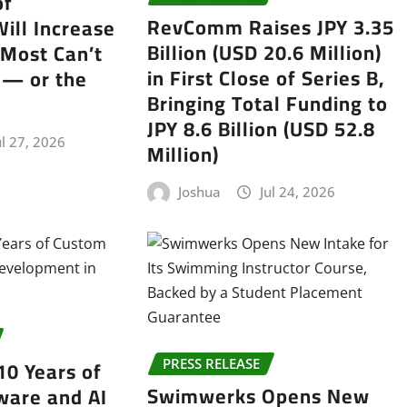
of
RevComm Raises JPY 3.35
Will Increase
Billion (USD 20.6 Million)
 Most Can’t
in First Close of Series B,
 — or the
Bringing Total Funding to
JPY 8.6 Billion (USD 52.8
ul 27, 2026
Million)
Joshua
Jul 24, 2026
10 Years of
PRESS RELEASE
Swimwerks Opens New
ware and AI