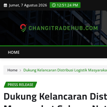
Skip
Jumat, 7 Agustus 2026
12:51:25 PM
to
content
HOME
Home
Dukung Kelancaran Distribusi Logistik Masyaraka
PRESS RELEASE
Dukung Kelancaran Distr