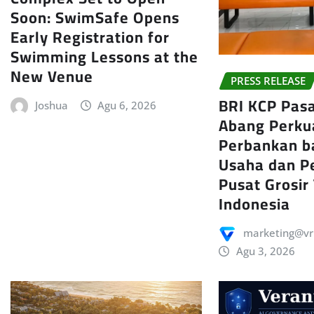
Soon: SwimSafe Opens
Early Registration for
Swimming Lessons at the
New Venue
PRESS RELEASE
BRI KCP Pas
Joshua
Agu 6, 2026
Abang Perku
Perbankan b
Usaha dan P
Pusat Grosir
Indonesia
marketing@vr
Agu 3, 2026