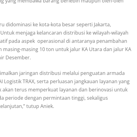
pang yang membawa barang berlebih maupun oleh-oleh
u didominasi ke kota-kota besar seperti Jakarta,
 Untuk menjaga kelancaran distribusi ke wilayah-wilayah
ipatif pada aspek operasional di antaranya penambahan
an masing-masing 10 ton untuk jalur KA Utara dan jalur KA
hir Desember.
malkan jaringan distribusi melalui penguatan armada
KAI Logistik TRAX, serta perluasan jangkauan layanan yang
ik akan terus memperkuat layanan dan berinovasi untuk
a periode dengan permintaan tinggi, sekaligus
kelanjutan,” tutup Aniek.