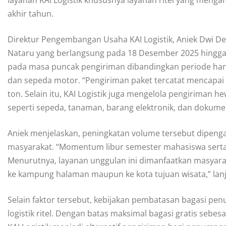
layanan KAI Logistik khususnya layanan ritel yang menga
akhir tahun.
Direktur Pengembangan Usaha KAI Logistik, Aniek Dwi D
Nataru yang berlangsung pada 18 Desember 2025 hingga 
pada masa puncak pengiriman dibandingkan periode hari
dan sepeda motor. “Pengiriman paket tercatat mencapai 
ton. Selain itu, KAI Logistik juga mengelola pengiriman h
seperti sepeda, tanaman, barang elektronik, dan dokumen 
Aniek menjelaskan, peningkatan volume tersebut dipenga
masyarakat. “Momentum libur semester mahasiswa serta 
Menurutnya, layanan unggulan ini dimanfaatkan masyarak
ke kampung halaman maupun ke kota tujuan wisata,” lanj
Selain faktor tersebut, kebijakan pembatasan bagasi p
logistik ritel. Dengan batas maksimal bagasi gratis sebes