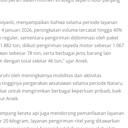
mbil peran dalam momen strategis seperti libur panjang
eviyanti, menyampaikan bahwa selama periode layanan
4 Januari 2026, peningkatan volume tercatat hingga 40%
 reguler, sementara pengiriman didominasi oleh paket
1.882 ton, diikuti pengiriman sepeda motor sebesar 1.067
ewan sebesar 78 ton, serta berbagai jenis barang lain
dengan total sekitar 46 ton,” ujar Aniek.
ruhi oleh meningkatnya mobilitas dan aktivitas
tingginya pergerakan wisatawan selama periode Nataru.
at untuk mengirimkan berbagai keperluan pribadi, baik
ut Aniek.
enumpang kereta api juga mendorong pemanfaatan layanan
ar 20 kilogram, layanan pengiriman ritel yang ditawarkan