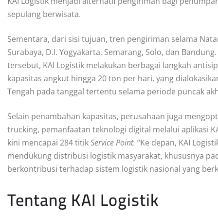
KAI Logistik menjadi alternatif pengiriman bagi penum
sepulang berwisata.
Sementara, dari sisi tujuan, tren pengiriman selama Natar
Surabaya, D.I. Yogyakarta, Semarang, Solo, dan Bandung.
tersebut, KAI Logistik melakukan berbagai langkah antis
kapasitas angkut hingga 20 ton per hari, yang dialokasik
Tengah pada tanggal tertentu selama periode puncak ak
Selain penambahan kapasitas, perusahaan juga mengopti
trucking, pemanfaatan teknologi digital melalui aplikasi 
kini mencapai 284 titik
Service Point.
“Ke depan, KAI Logist
mendukung distribusi logistik masyarakat, khususnya pad
berkontribusi terhadap sistem logistik nasional yang ber
Tentang KAI Logistik