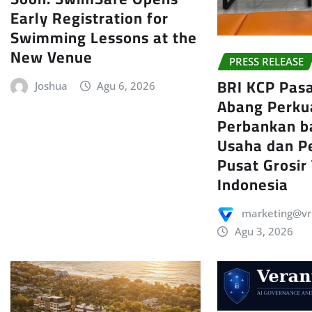
Early Registration for
Swimming Lessons at the
New Venue
PRESS RELEASE
BRI KCP Pas
Joshua
Agu 6, 2026
Abang Perku
Perbankan b
Usaha dan P
Pusat Grosir
Indonesia
marketing@vr
Agu 3, 2026