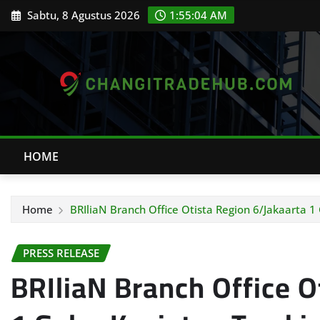
Skip
Sabtu, 8 Agustus 2026
1:55:06 AM
to
content
HOME
Home
BRIliaN Branch Office Otista Region 6/Jakaarta 
PRESS RELEASE
BRIliaN Branch Office O