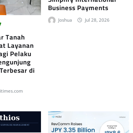
Business Payments
Joshua
Jul 28, 2026
ar Tanah
at Layanan
agi Pelaku
engunjung
 Terbesar di
itimes.com