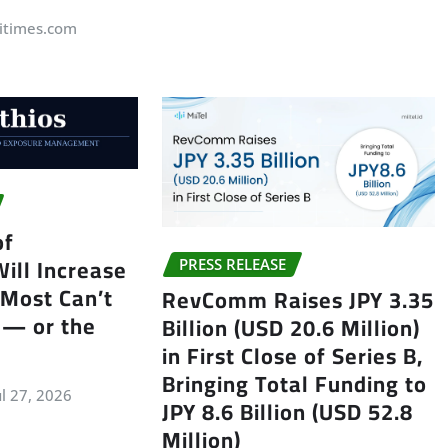
itimes.com
of
Will Increase
PRESS RELEASE
 Most Can’t
RevComm Raises JPY 3.35
 — or the
Billion (USD 20.6 Million)
in First Close of Series B,
Bringing Total Funding to
ul 27, 2026
JPY 8.6 Billion (USD 52.8
Million)