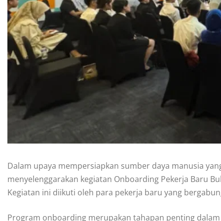
Dalam upaya mempersiapkan sumber daya manusia yang u
menyelenggarakan kegiatan Onboarding Pekerja Baru Bula
Kegiatan ini diikuti oleh para pekerja baru yang bergabung
Program onboarding merupakan tahapan penting dalam p