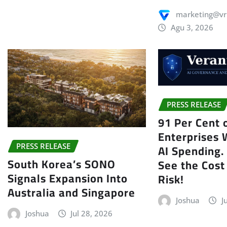
marketing@vr
Agu 3, 2026
PRESS RELEASE
91 Per Cent 
Enterprises 
AI Spending.
PRESS RELEASE
South Korea’s SONO
See the Cost
Signals Expansion Into
Risk!
Australia and Singapore
Joshua
J
Joshua
Jul 28, 2026