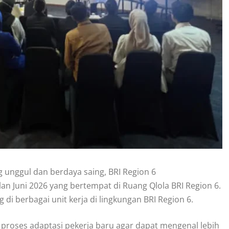
nggul dan berdaya saing, BRI Region 6
n Juni 2026 yang bertempat di Ruang Qlola BRI Region 6.
 di berbagai unit kerja di lingkungan BRI Region 6.
roses adaptasi pekerja baru agar dapat mengenal lebih