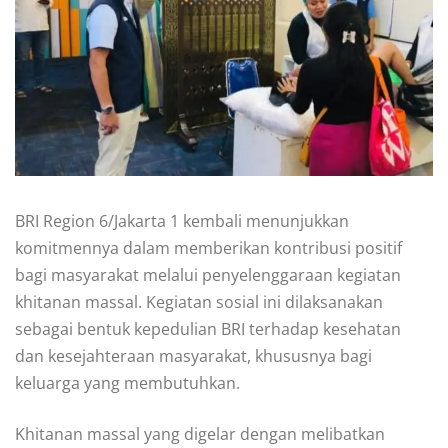
BRI Region 6/Jakarta 1 kembali menunjukkan
komitmennya dalam memberikan kontribusi positif
bagi masyarakat melalui penyelenggaraan kegiatan
khitanan massal. Kegiatan sosial ini dilaksanakan
sebagai bentuk kepedulian BRI terhadap kesehatan
dan kesejahteraan masyarakat, khususnya bagi
keluarga yang membutuhkan.
Khitanan massal yang digelar dengan melibatkan