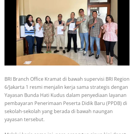
BRI Branch Office Kramat di bawah supervisi BRI Region
6/Jakarta 1 resmi menjalin kerja sama strategis dengan
Yayasan Bunda Hati Kudus dalam penyediaan layanan
pembayaran Penerimaan Peserta Didik Baru (PPDB) di
sekolah-sekolah yang berada di bawah naungan
yayasan tersebut.